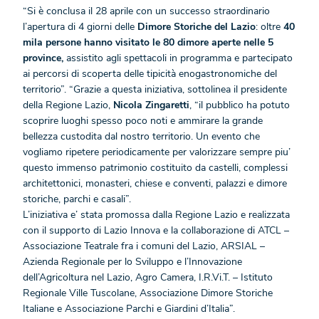
“Si è conclusa il 28 aprile con un successo straordinario
l’apertura di 4 giorni delle
Dimore Storiche del Lazio
: oltre
40
mila persone hanno visitato le 80 dimore aperte nelle 5
province,
assistito agli spettacoli in programma e partecipato
ai percorsi di scoperta delle tipicità enogastronomiche del
territorio”. “Grazie a questa iniziativa, sottolinea il presidente
della Regione Lazio,
Nicola
Zingaretti
, “il pubblico ha potuto
scoprire luoghi spesso poco noti e ammirare la grande
bellezza custodita dal nostro territorio. Un evento che
vogliamo ripetere periodicamente per valorizzare sempre piu’
questo immenso patrimonio costituito da castelli, complessi
architettonici, monasteri, chiese e conventi, palazzi e dimore
storiche, parchi e casali”.
L’iniziativa e’ stata promossa dalla Regione Lazio e realizzata
con il supporto di Lazio Innova e la collaborazione di ATCL –
Associazione Teatrale fra i comuni del Lazio, ARSIAL –
Azienda Regionale per lo Sviluppo e l’Innovazione
dell’Agricoltura nel Lazio, Agro Camera, I.R.Vi.T. – Istituto
Regionale Ville Tuscolane, Associazione Dimore Storiche
Italiane e Associazione Parchi e Giardini d’Italia”.