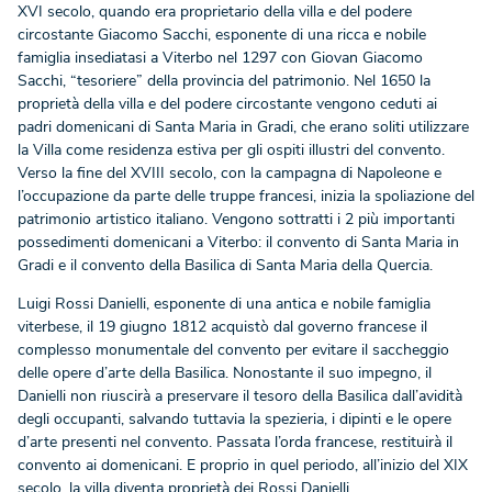
XVI secolo, quando era proprietario della villa e del podere
circostante Giacomo Sacchi, esponente di una ricca e nobile
famiglia insediatasi a Viterbo nel 1297 con Giovan Giacomo
Sacchi, “tesoriere” della provincia del patrimonio. Nel 1650 la
proprietà della villa e del podere circostante vengono ceduti ai
padri domenicani di Santa Maria in Gradi, che erano soliti utilizzare
la Villa come residenza estiva per gli ospiti illustri del convento.
Verso la fine del XVIII secolo, con la campagna di Napoleone e
l’occupazione da parte delle truppe francesi, inizia la spoliazione del
patrimonio artistico italiano. Vengono sottratti i 2 più importanti
possedimenti domenicani a Viterbo: il convento di Santa Maria in
Gradi e il convento della Basilica di Santa Maria della Quercia.
Luigi Rossi Danielli, esponente di una antica e nobile famiglia
viterbese, il 19 giugno 1812 acquistò dal governo francese il
complesso monumentale del convento per evitare il saccheggio
delle opere d’arte della Basilica. Nonostante il suo impegno, il
Danielli non riuscirà a preservare il tesoro della Basilica dall’avidità
degli occupanti, salvando tuttavia la spezieria, i dipinti e le opere
d’arte presenti nel convento. Passata l’orda francese, restituirà il
convento ai domenicani. E proprio in quel periodo, all’inizio del XIX
secolo, la villa diventa proprietà dei Rossi Danielli.