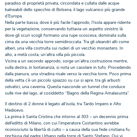
paradiso di proprietà privata, circondata e cullata dalle acque
balneabili dello specchio di Bolsena, il lago vulcanico più grande
d’Europa.
Nella parte bassa, dove è più facile l’approdo, l’Isola appare ridente
per la vegetazione, conservando tuttavia un aspetto sinistro là
dove gli scuri scogli formano una rupe scoscesa, dominata sulla
cima da una vecchia torre semidiroccata. Tra gli oleandri alti come
alberi, una villa costruita sui ruderi di un vecchio monastero. In
alto, a metà costa, un’altra villa più piccola.
Vicina a un secondo approdo, sorge un’altra costruzione mentre,
sulla destra, in lontananza, si nota un casolare in tufo. Procedendo
dalla pianura, una stradina risale verso la vecchia torre. Poco prima
della vetta c’è un piccolo spiazzo su cui si apre, tra gli arbusti
selvatici, una caverna. Questa nasconde un tunnel che conduce
sulle rive del lago, al cosiddetto “Bagno della Regina Amalasunta”.
Il destino di 2 donne è legato all’isola, tra Tardo Impero e Alto
Medioevo.
La prima è Santa Cristina che intorno al 303 – un decennio prima
dell’editto di Milano, con cui l’imperatore Costantino avrebbe
riconosciuto la libertà di culto – a causa della sua fede cristiana fu
rinchiusa dal padre Urbano nella torre di Santo Stefano. Qui vi