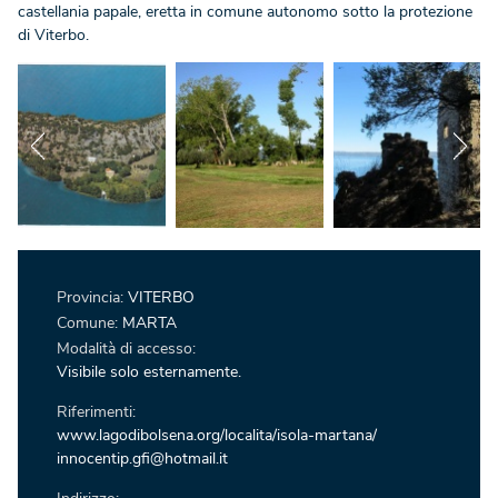
castellania papale, eretta in comune autonomo sotto la protezione
di Viterbo.
Provincia:
VITERBO
Comune:
MARTA
Modalità di accesso:
Visibile solo esternamente.
Riferimenti:
www.lagodibolsena.org/localita/isola-martana/
innocentip.gfi@hotmail.it