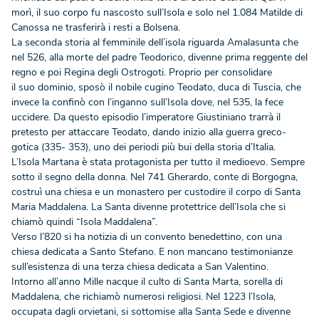
morì, il suo corpo fu nascosto sull’Isola e solo nel 1.084 Matilde di
Canossa ne trasferirà i resti a Bolsena.
La seconda storia al femminile dell’isola riguarda Amalasunta che
nel 526, alla morte del padre Teodorico, divenne prima reggente del
regno e poi Regina degli Ostrogoti. Proprio per consolidare
il suo dominio, sposò il nobile cugino Teodato, duca di Tuscia, che
invece la confinò con l’inganno sull’Isola dove, nel 535, la fece
uccidere. Da questo episodio l’imperatore Giustiniano trarrà il
pretesto per attaccare Teodato, dando inizio alla guerra greco-
gotica (335- 353), uno dei periodi più bui della storia d’Italia.
L’Isola Martana è stata protagonista per tutto il medioevo. Sempre
sotto il segno della donna. Nel 741 Gherardo, conte di Borgogna,
costruì una chiesa e un monastero per custodire il corpo di Santa
Maria Maddalena. La Santa divenne protettrice dell’Isola che si
chiamò quindi “Isola Maddalena”.
Verso l’820 si ha notizia di un convento benedettino, con una
chiesa dedicata a Santo Stefano. E non mancano testimonianze
sull’esistenza di una terza chiesa dedicata a San Valentino.
Intorno all’anno Mille nacque il culto di Santa Marta, sorella di
Maddalena, che richiamò numerosi religiosi. Nel 1223 l’Isola,
occupata dagli orvietani, si sottomise alla Santa Sede e divenne