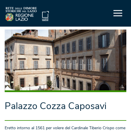
Palazzo Cozza Caposavi
Eretto intorno al 1561 per volere del Cardinale Tiberio Crispo come