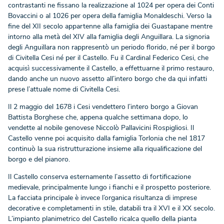
contrastanti ne fissano la realizzazione al 1024 per opera dei Conti
Bovaccini o al 1026 per opera della famiglia Monaldeschi. Verso la
fine del XII secolo appartenne alla famiglia dei Guastapane mentre
intorno alla metà del XIV alla famiglia degli Anguillara. La signoria
degli Anguillara non rappresentò un periodo florido, né per il borgo
di Civitella Cesi né per il Castello. Fu il Cardinal Federico Cesi, che
acquisì successivamente il Castello, a effettuarne il primo restauro,
dando anche un nuovo assetto all’intero borgo che da qui infatti
prese l’attuale nome di Civitella Cesi.
Il 2 maggio del 1678 i Cesi vendettero l’intero borgo a Giovan
Battista Borghese che, appena qualche settimana dopo, lo
vendette al nobile genovese Niccolò Pallavicini Rospigliosi. Il
Castello venne poi acquisito dalla famiglia Torlonia che nel 1817
continuò la sua ristrutturazione insieme alla riqualificazione del
borgo e del pianoro.
Il Castello conserva esternamente l’assetto di fortificazione
medievale, principalmente lungo i fianchi e il prospetto posteriore.
La facciata principale è invece l’organica risultanza di imprese
decorative e completamenti in stile, databili tra il XVI e il XX secolo.
L’impianto planimetrico del Castello ricalca quello della pianta