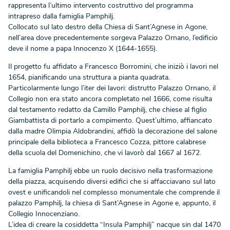
rappresenta l’ultimo intervento costruttivo del programma
intrapreso dalla famiglia Pamphilj.
Collocato sul lato destro della Chiesa di Sant’Agnese in Agone,
nell’area dove precedentemente sorgeva Palazzo Ornano, l’edificio
deve il nome a papa Innocenzo X (1644-1655).
Il progetto fu affidato a Francesco Borromini, che iniziò i lavori nel
1654, pianificando una struttura a pianta quadrata.
Particolarmente lungo l’iter dei lavori: distrutto Palazzo Ornano, il
Collegio non era stato ancora completato nel 1666, come risulta
dal testamento redatto da Camillo Pamphilj, che chiese al figlio
Giambattista di portarlo a compimento. Quest’ultimo, affiancato
dalla madre Olimpia Aldobrandini, affidò la decorazione del salone
principale della biblioteca a Francesco Cozza, pittore calabrese
della scuola del Domenichino, che vi lavorò dal 1667 al 1672.
La famiglia Pamphilj ebbe un ruolo decisivo nella trasformazione
della piazza, acquisendo diversi edifici che si affacciavano sul lato
ovest e unificandoli nel complesso monumentale che comprende il
palazzo Pamphilj, la chiesa di Sant’Agnese in Agone e, appunto, il
Collegio Innocenziano.
L’idea di creare la cosiddetta “Insula Pamphilj” nacque sin dal 1470