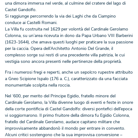
una dimora immersa nel verde, al culmine del cratere del lago di
Castel Gandolfo.
Si raggiunge percorrendo la via dei Laghi che da Ciampino
conduce ai Castelli Romani.
La Villa fu costruita nel 1629 per volontà del Cardinale Gerolamo
Colonna, su un’area ricevuta in dono da Papa Urbano VIII Barberini
(1623-1644), che amava questi luoghi per praticare la sua passione
per la caccia. Opera dell’Architetto Antonio Del Grande, il
complesso sorge sui resti di una precedente villa patrizia, le cui
vestigia sono ancora presenti nelle pertinenze della proprietà.
Fra i numerosi fregi e reperti, anche un sepolcro rupestre attribuito
a Gneo Scipione Ispalo (176 a. C.), caratterizzato da una facciata
monumentale scolpita nella roccia.
Nel ‘600, per merito del Principe Egidio, fratello minore del
Cardinale Gerolamo, la Villa divenne luogo di eventi e feste in onore
della corte pontificia di Castel Gandolfo: diversi pontefici dell’epoca
vi soggiornarono. Il primo fruitore della dimora fu Egidio Colonna,
fratello del Cardinale Gerolamo, audace capitano militare che
improvvisamente abbandonò il mondo per entrare in convento.
Alcuni critici sostengono che la sua improvvisa conversione –