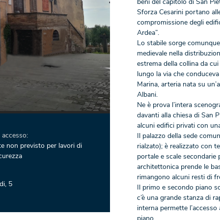
beni del capitolo di San Piet
Sforza Cesarini portano alle
compromissione degli edifici
Ardea”.
Lo stabile sorge comunque i
medievale nella distribuzione
estrema della collina da cui
lungo la via che conduceva a
Marina, arteria nata su un’a
Albani.
Ne è prova l’intera scenogra
davanti alla chiesa di San 
alcuni edifici privati con u
i accesso:
Il palazzo della sede comuna
e non previsto per lavori di
rialzato); è realizzato con
curezza
portale e scale secondarie 
architettonica prende le bas
rimangono alcuni resti di fr
di, 5
Il primo e secondo piano s
c’è una grande stanza di r
interna permette l’accesso 
piano.