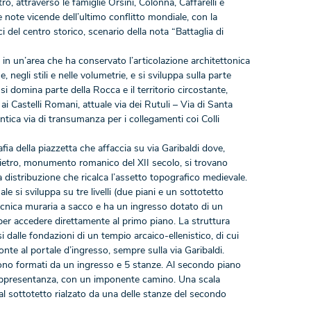
ro, attraverso le famiglie Orsini, Colonna, Caffarelli e
 note vicende dell’ultimo conflitto mondiale, con la
 del centro storico, scenario della nota “Battaglia di
n un’area che ha conservato l’articolazione architettonica
, negli stili e nelle volumetrie, e si sviluppa sulla parte
 si domina parte della Rocca e il territorio circostante,
i Castelli Romani, attuale via dei Rutuli – Via di Santa
ntica via di transumanza per i collegamenti coi Colli
fia della piazzetta che affaccia su via Garibaldi dove,
Pietro, monumento romanico del XII secolo, si trovano
na distribuzione che ricalca l’assetto topografico medievale.
le si sviluppa su tre livelli (due piani e un sottotetto
 tecnica muraria a sacco e ha un ingresso dotato di un
per accedere direttamente al primo piano. La struttura
i dalle fondazioni di un tempio arcaico-ellenistico, di cui
onte al portale d’ingresso, sempre sulla via Garibaldi.
ono formati da un ingresso e 5 stanze. Al secondo piano
appresentanza, con un imponente camino. Una scala
al sottotetto rialzato da una delle stanze del secondo