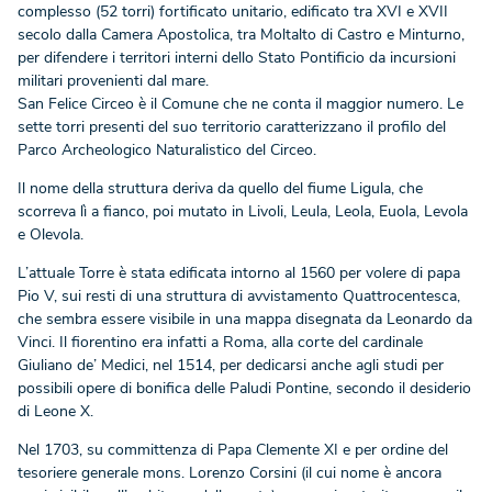
complesso (52 torri) fortificato unitario, edificato tra XVI e XVII
secolo dalla Camera Apostolica, tra Moltalto di Castro e Minturno,
per difendere i territori interni dello Stato Pontificio da incursioni
militari provenienti dal mare.
San Felice Circeo è il Comune che ne conta il maggior numero. Le
sette torri presenti del suo territorio caratterizzano il profilo del
Parco Archeologico Naturalistico del Circeo.
Il nome della struttura deriva da quello del fiume Ligula, che
scorreva lì a fianco, poi mutato in Livoli, Leula, Leola, Euola, Levola
e Olevola.
L’attuale Torre è stata edificata intorno al 1560 per volere di papa
Pio V, sui resti di una struttura di avvistamento Quattrocentesca,
che sembra essere visibile in una mappa disegnata da Leonardo da
Vinci. Il fiorentino era infatti a Roma, alla corte del cardinale
Giuliano de’ Medici, nel 1514, per dedicarsi anche agli studi per
possibili opere di bonifica delle Paludi Pontine, secondo il desiderio
di Leone X.
Nel 1703, su committenza di Papa Clemente XI e per ordine del
tesoriere generale mons. Lorenzo Corsini (il cui nome è ancora