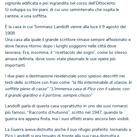
signorile edificata e poi ingrandita nel corso dell’Ottocento.
Si sviluppa su tre piani, di cui uno seminterrato che ospita le
cantine, e una soffitta.
È la casa in cui Tommaso Landolfi venne alla luce il 9 agosto del
1908.
Una casa alla quale il grande scrittore rimase sempre affezionato e
dove faceva ritorno dopo i lunghi soggiorni nelle città dove
lavorava. Era, insomma, il “ricettacolo dei sogni”, come lui stesso
amava definirla, dove sono state plasmate le sue opere più
importanti.
I due piani a destinazione residenziale sono spesso descritti nei
testi dello scrittore con frasi come
“la fila interminabile di stanze, le
soffitte piene di casse”
“L’immensa casa di Pico con il salone, con
il grande giardino e il portone, sempre chiuso”
Landolfi parla di questa casa soprattutto in uno dei suoi romanzi
più famosi, “Racconto d’Autunno”, scritto nel 1947, quando la
guerra era appena finita, ma i suoi effetti erano ancora ben visibili.
La Guerra aveva distrutto anche il suo rifugio preferito: tornando a
Pico Landolfi si era trovato di fronte alla sua casa distrutta e